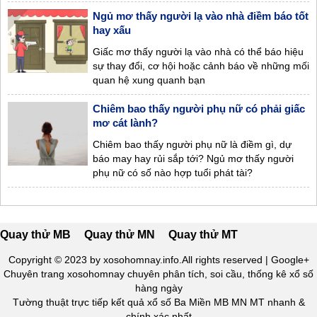
Ngủ mơ thấy người lạ vào nhà điềm báo tốt
hay xấu
Giấc mơ thấy người lạ vào nhà có thể báo hiệu
sự thay đổi, cơ hội hoặc cảnh báo về những mối
quan hệ xung quanh bạn
Chiêm bao thấy người phụ nữ có phải giấc
mơ cát lành?
Chiêm bao thấy người phụ nữ là điềm gì, dự
báo may hay rủi sắp tới? Ngủ mơ thấy người
phụ nữ có số nào hợp tuổi phát tài?
Quay thử MB
Quay thử MN
Quay thử MT
Copyright © 2023 by xosohomnay.info.All rights reserved | Google+
Chuyên trang
xosohomnay
chuyên phân tích, soi cầu, thống kê xổ số
hàng ngày
Tường thuật trực tiếp kết quả xổ số Ba Miền MB MN MT nhanh &
chính xác nhất