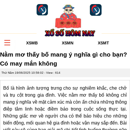
XSMB
XSMN
XSMT
Nằm mơ thấy bố mang ý nghĩa gì cho bạn?
Có may mắn không
Thứ Năm 19/06/2025 10:58:02
- View : 614
Bố là hình ảnh tượng trưng cho sự nghiêm khắc, che chở
và trụ cột trong gia đình. Việc nằm mơ thấy bố không chỉ
mang ý nghĩa về mặt cảm xúc mà còn ẩn chứa những thông
điệp tâm linh hoặc điềm báo trong cuộc sống thực tại.
Những giấc mơ về người cha có thể báo hiệu cho những
biến động, mối quan hệ gia đình hoặc vận may sắp đến. Bài
viết này sẽ cùng bạn giải mã chi tiết tình huống thường gặp