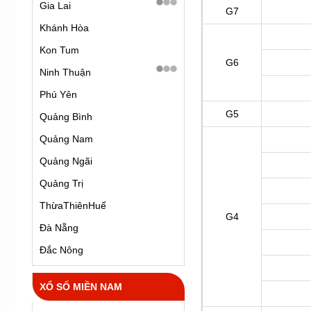
Gia Lai
G7
Khánh Hòa
Kon Tum
G6
Ninh Thuận
Phú Yên
G5
Quảng Bình
Quảng Nam
Quảng Ngãi
Quảng Trị
ThừaThiênHuế
G4
Đà Nẵng
Đắc Nông
XỔ SỐ MIỀN NAM