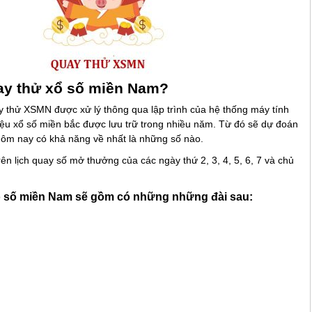
ay thử xổ số miền Nam?
y thử XSMN được xử lý thông qua lập trình của hệ thống máy tính
liệu xổ số miền bắc được lưu trữ trong nhiều năm. Từ đó sẽ dự đoán
m nay có khả năng về nhất là những số nào.
rên lịch quay số mở thưởng của các ngày thứ 2, 3, 4, 5, 6, 7 và chủ
ổ số miền Nam sẽ gồm có những những đài sau: