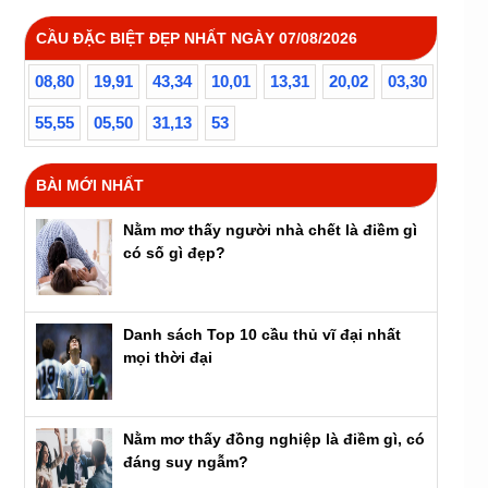
CẦU ĐẶC BIỆT ĐẸP NHẤT NGÀY 07/08/2026
08,80
19,91
43,34
10,01
13,31
20,02
03,30
55,55
05,50
31,13
53
BÀI MỚI NHẤT
Nằm mơ thấy người nhà chết là điềm gì
có số gì đẹp?
Danh sách Top 10 cầu thủ vĩ đại nhất
mọi thời đại
Nằm mơ thấy đồng nghiệp là điềm gì, có
đáng suy ngẫm?