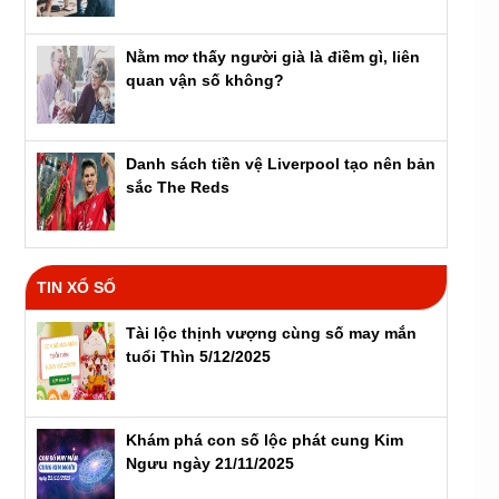
Nằm mơ thấy người già là điềm gì, liên
quan vận số không?
Danh sách tiền vệ Liverpool tạo nên bản
sắc The Reds
TIN XỔ SỐ
Tài lộc thịnh vượng cùng số may mắn
tuổi Thìn 5/12/2025
Khám phá con số lộc phát cung Kim
Ngưu ngày 21/11/2025