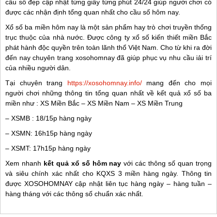
cầu số đẹp cập nhật từng giây từng phút 24/24 giúp người chơi có
được các nhận định tổng quan nhất cho cầu số hôm nay.
Xổ số ba miền hôm nay là một sản phẩm hay trò chơi truyền thống
trục thuộc của nhà nước. Được công ty xổ số kiến thiết miền Bắc
phát hành độc quyền trên toàn lãnh thổ Việt Nam. Cho từ khi ra đời
đến nay chuyên trang xosohomnay đã giúp phục vụ nhu cầu iải trí
của nhiều người dân.
Tại chuyên trang
https://xosohomnay.info/
mang đến cho mọi
người chơi những thông tin tổng quan nhất về kết quả xổ số ba
miền như : XS Miền Bắc – XS Miền Nam – XS Miền Trung
– XSMB : 18/15p hàng ngày
– XSMN: 16h15p hàng ngày
– XSMT: 17h15p hàng ngày
Xem nhanh
kết quả xổ số hôm nay
với các thông số quan trọng
và siêu chính xác nhất cho KQXS 3 miền hàng ngày. Thông tin
được XOSOHOMNAY cập nhật liên tục hàng ngày – hàng tuần –
hàng tháng với các thông số chuẩn xác nhất.