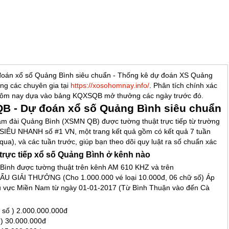
án xổ số Quảng Bình siêu chuẩn - Thống kê dự đoán XS Quảng
ng các chuyên gia tại
https://xosohomnay.info/
. Phân tích chính xác
u hôm nay dựa vào bảng KQXSQB mở thưởng các ngày trước đó.
B - Dự đoán xổ số Quảng Bình siêu chuẩn
m đài Quảng Bình (XSMN QB) được tường thuật trực tiếp từ trường
SIÊU NHANH số #1 VN, một trang kết quả gồm có kết quả 7 tuần
m qua), và các tuần trước, giúp bạn theo dõi quy luật ra số chuẩn xác
trực tiếp xổ số Quảng Bình ở kênh nào
 Bình được tường thuật trên kênh AM 610 KHZ và trên
ẤU GIẢI THƯỞNG (Cho 1.000.000 vé loại 10.000đ, 06 chữ số) Áp
u vực Miền Nam từ ngày 01-01-2017 (Từ Bình Thuận vào đến Cà
6 số ) 2.000.000.000đ
 ) 30.000.000đ