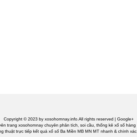
Copyright © 2023 by xosohomnay.info.All rights reserved | Google+
ên trang
xosohomnay
chuyên phân tích, soi cầu, thống kê xổ số hàng
g thuật trực tiếp kết quả xổ số Ba Miền MB MN MT nhanh & chính xác