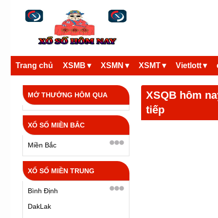
Trang chủ
XSMB
XSMN
XSMT
Vietlott
XSQB hôm nay 
MỞ THƯỞNG HÔM QUA
tiếp
XỔ SỐ MIỀN BẮC
Miền Bắc
XỔ SỐ MIỀN TRUNG
Bình Định
DakLak