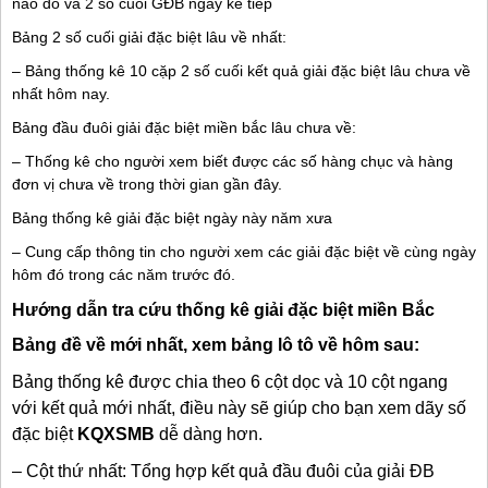
nào đó và 2 số cuối GĐB ngày kế tiếp
Bảng 2 số cuối giải đặc biệt lâu về nhất:
– Bảng thống kê 10 cặp 2 số cuối kết quả giải đặc biệt lâu chưa về
nhất hôm nay.
Bảng đầu đuôi giải đặc biệt miền bắc lâu chưa về:
– Thống kê cho người xem biết được các số hàng chục và hàng
đơn vị chưa về trong thời gian gần đây.
Bảng thống kê giải đặc biệt ngày này năm xưa
– Cung cấp thông tin cho người xem các giải đặc biệt về cùng ngày
hôm đó trong các năm trước đó.
Hướng dẫn tra cứu thống kê giải đặc biệt miền Bắc
Bảng đề về mới nhất, xem bảng lô tô về hôm sau:
Bảng thống kê được chia theo 6 cột dọc và 10 cột ngang
với kết quả mới nhất, điều này sẽ giúp cho bạn xem dãy số
đặc biệt
KQXSMB
dễ dàng hơn.
– Cột thứ nhất: Tổng hợp kết quả đầu đuôi của giải ĐB