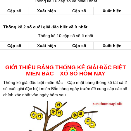
Thống kê 10 cặp số về nhiều nhất
Cặp số
Xuất hiện
Cặp số
Xuất hiện
Thống kê 2 số cuối giải đặc biệt về ít nhất
Thống kê 10 cặp số về ít nhất
Cặp số
Xuất hiện
Cặp số
Xuất hiện
GIỚI THIỆU BẢNG THỐNG KÊ GIẢI ĐẶC BIỆT
MIỀN BẮC – XỔ SỐ HÔM NAY
Thống kê giải đặc biệt miền Bắc – Cập nhật bảng thống kê tất cả 2
số cuối giải đặc biệt miền Bắc hàng ngày trước để cung cấp các số
chính xác nhất vào ngày hôm sau