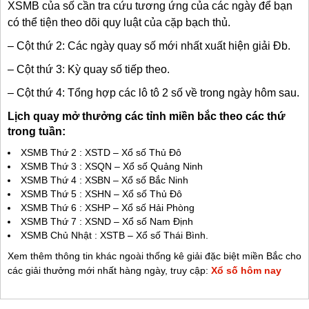
XSMB của số cần tra cứu tương ứng của các ngày để bạn
có thể tiện theo dõi quy luật của cặp bạch thủ.
– Cột thứ 2: Các ngày quay số mới nhất xuất hiện giải Đb.
– Cột thứ 3: Kỳ quay số tiếp theo.
– Cột thứ 4: Tổng hợp các lô tô 2 số về trong ngày hôm sau.
Lịch quay mở thưởng các tỉnh miền bắc theo các thứ
trong tuần:
XSMB Thứ 2 : XSTD – Xổ số Thủ Đô
XSMB Thứ 3 : XSQN – Xổ số Quảng Ninh
XSMB Thứ 4 : XSBN – Xổ số Bắc Ninh
XSMB Thứ 5 : XSHN – Xổ số Thủ Đô
XSMB Thứ 6 : XSHP – Xổ số Hải Phòng
XSMB Thứ 7 : XSND – Xổ số Nam Định
XSMB Chủ Nhật : XSTB – Xổ số Thái Bình.
Xem thêm thông tin khác ngoài thống kê giải đặc biệt miền Bắc cho
các giải thưởng mới nhất hàng ngày, truy cập:
Xổ số hôm nay