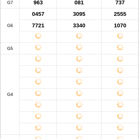
963
081
737
G7
0457
3095
2555
7721
3340
1070
G6
G5
G4