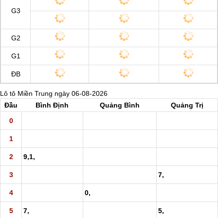
G3
G2
G1
ĐB
Lô tô Miền Trung ngày 06-08-2026
Đầu
Bình Định
Quảng Bình
Quảng Trị
0
1
2
9,
1,
3
7,
4
0,
5
7,
5,