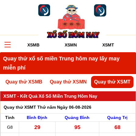
XSMB
XSMN
XSMT
Quay thử xổ số miền Trung hôm nay lấy may
miễn phí
Quay thử XSMB
Quay thử XSMN
Quay thử XSMT
XSMT - Kết Quả Xổ Số Miền Trung Hôm Nay
Quay thử XSMT Thứ năm Ngày 06-08-2026
Tỉnh
Bình Định
Quảng Bình
Quảng Trị
29
95
68
G8