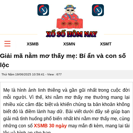
XSMB
XSMN
XSMT
Giải mã nằm mơ thấy mẹ: Bí ẩn và con số
lộc
Thứ Năm 19/06/2025 10:59:41
- View : 677
Mẹ là hình ảnh linh thiêng và gần gũi nhất trong cuộc đời
mỗi người. Vì thế, khi nằm mơ thấy mẹ thường mang lại
nhiều xúc cảm đặc biệt và khiến chúng ta băn khoăn không
biết đó là điềm lành hay dữ. Bài viết dưới đây sẽ giúp bạn
giải mã tình huống phổ biến nhất khi nằm mơ thấy mẹ, cùng
những con số
XSMB 30 ngày
may mắn đi kèm, mang lại tài
lộc và bình an cho bạn.