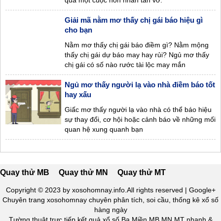
qua một cuộc hôn nhân tan vỡ.
Giải mã nằm mơ thấy chị gái báo hiệu gì
cho bạn
Nằm mơ thấy chị gái báo điềm gì? Nằm mộng
thấy chị gái dự báo may hay rủi? Ngủ mơ thấy
chị gái có số nào rước tài lộc may mắn
Ngủ mơ thấy người lạ vào nhà điềm báo tốt
hay xấu
Giấc mơ thấy người lạ vào nhà có thể báo hiệu
sự thay đổi, cơ hội hoặc cảnh báo về những mối
quan hệ xung quanh bạn
Quay thử MB
Quay thử MN
Quay thử MT
Copyright © 2023 by xosohomnay.info.All rights reserved | Google+
Chuyên trang
xosohomnay
chuyên phân tích, soi cầu, thống kê xổ số
hàng ngày
Tường thuật trực tiếp kết quả xổ số Ba Miền MB MN MT nhanh &