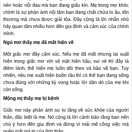
nén hoặc nỗi đau mà bạn đang giấu kín. Mẹ trong mơ khóc
chính là sự phản ánh nội tâm bạn đang chất chứa lo âu, tổn
thương mà chưa được giải tỏa. Đây cũng là lời nhắn nhủ
hãy quan tâm nhiều hơn đến gia đình và cảm xúc của chính
mình.
Ngủ mơ thấy mẹ đã mất hiện về
Một giấc mơ đầy cảm xúc. Nếu mẹ đã mất nhưng lại xuất
hiện trong giấc mơ với vẻ mặt hiền hậu, vui vẻ thì đây là
điềm lành, thể hiện mẹ luôn dõi theo và bảo vệ bạn. Tuy
nhiên, nếu mẹ xuất hiện buồn rầu thì có thể bạn đang sống
chưa đúng với những kỳ vọng hoặc lời dặn dò của mẹ khi
còn sống.
Mộng mị thấy mẹ bị bệnh
Giấc mơ này phản ánh sự lo lắng về sức khỏe của người
thân, đặc biệt là mẹ. Nó cũng là lời cảnh báo rằng bạn nên
chú ý hơn đến gia đình và đừng vì mải mê công việc mà
quên mất giá trị của tình thân.