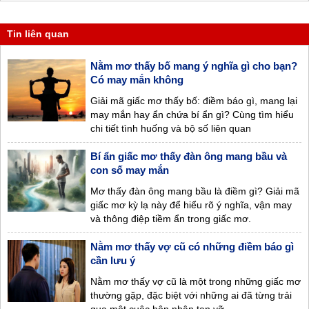
Tin liên quan
Nằm mơ thấy bố mang ý nghĩa gì cho bạn?
Có may mắn không
Giải mã giấc mơ thấy bố: điềm báo gì, mang lại
may mắn hay ẩn chứa bí ẩn gì? Cùng tìm hiểu
chi tiết tình huống và bộ số liên quan
Bí ẩn giấc mơ thấy đàn ông mang bầu và
con số may mắn
Mơ thấy đàn ông mang bầu là điềm gì? Giải mã
giấc mơ kỳ lạ này để hiểu rõ ý nghĩa, vận may
và thông điệp tiềm ẩn trong giấc mơ.
Nằm mơ thấy vợ cũ có những điềm báo gì
cần lưu ý
Nằm mơ thấy vợ cũ là một trong những giấc mơ
thường gặp, đặc biệt với những ai đã từng trải