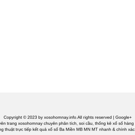
Copyright © 2023 by xosohomnay.info.All rights reserved | Google+
ên trang
xosohomnay
chuyên phân tích, soi cầu, thống kê xổ số hàng
g thuật trực tiếp kết quả xổ số Ba Miền MB MN MT nhanh & chính xác