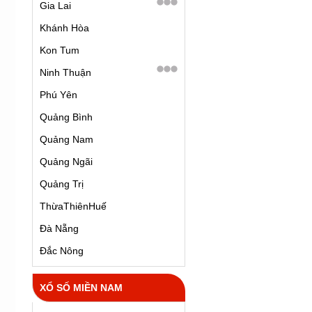
Gia Lai
Khánh Hòa
Kon Tum
Ninh Thuận
Phú Yên
Quảng Bình
Quảng Nam
Quảng Ngãi
Quảng Trị
ThừaThiênHuế
Đà Nẵng
Đắc Nông
XỔ SỐ MIỀN NAM