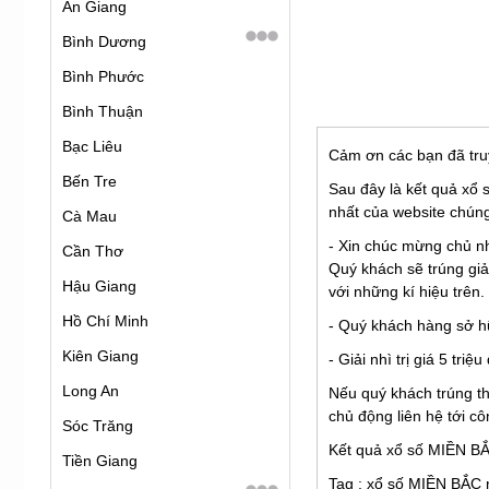
An Giang
Bình Dương
Bình Phước
Bình Thuận
Bạc Liêu
Cảm ơn các bạn đã tru
Bến Tre
Sau đây là kết quả xổ 
nhất của website chúng 
Cà Mau
- Xin chúc mừng chủ nhâ
Cần Thơ
Quý khách sẽ trúng giải
Hậu Giang
với những kí hiệu trên.
Hồ Chí Minh
- Quý khách hàng sở hữu
Kiên Giang
- Giải nhì trị giá 5 tri
Long An
Nếu quý khách trúng t
chủ động liên hệ tới cô
Sóc Trăng
Kết quả xổ số MIỀN B
Tiền Giang
Tag : xổ số MIỀN BẮC 