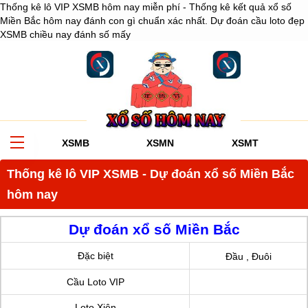
Thống kê lô VIP XSMB hôm nay miễn phí - Thống kê kết quả xổ số
Miền Bắc hôm nay đánh con gì chuẩn xác nhất. Dự đoán cầu loto đẹp
XSMB chiều nay đánh số mấy
XSMB
XSMN
XSMT
Thống kê lô VIP XSMB - Dự đoán xổ số Miền Bắc
hôm nay
Dự đoán xổ số Miền Bắc
Đặc biệt
Đầu
, Đuôi
Cầu Loto VIP
Loto Xiên