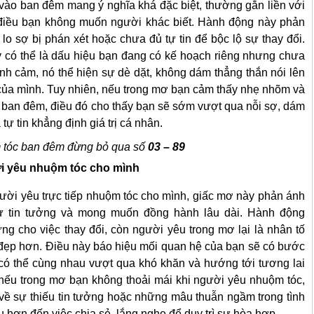
ào ban đêm mang ý nghĩa khá đặc biệt, thường gắn liền với
điều bạn không muốn người khác biết. Hành động này phản
 lo sợ bị phán xét hoặc chưa đủ tự tin để bộc lộ sự thay đổi.
y có thể là dấu hiệu bạn đang có kế hoạch riêng nhưng chưa
tình cảm, nó thể hiện sự dè dặt, không dám thẳng thắn nói lên
ủa mình. Tuy nhiên, nếu trong mơ bạn cảm thấy nhẹ nhõm và
c ban đêm, điều đó cho thấy bạn sẽ sớm vượt qua nỗi sợ, dám
tự tin khẳng định giá trị cá nhân.
tóc ban đêm đừng bỏ qua số
03 – 89
i yêu nhuộm tóc cho mình
ời yêu trực tiếp nhuộm tóc cho mình, giấc mơ này phản ánh
sự tin tưởng và mong muốn đồng hành lâu dài. Hành động
ng cho việc thay đổi, còn người yêu trong mơ lại là nhân tố
t đẹp hơn. Điều này báo hiệu mối quan hệ của bạn sẽ có bước
 có thể cùng nhau vượt qua khó khăn và hướng tới tương lai
 nếu trong mơ bạn không thoải mái khi người yêu nhuộm tóc,
 về sự thiếu tin tưởng hoặc những mâu thuẫn ngầm trong tình
 hơn đến việc chia sẻ, lắng nghe để duy trì sự hòa hợp.