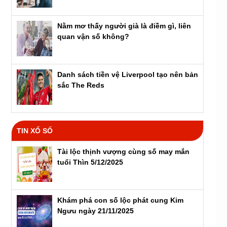
Nằm mơ thấy người già là điềm gì, liên
quan vận số không?
Danh sách tiền vệ Liverpool tạo nên bản
sắc The Reds
TIN XỔ SỐ
Tài lộc thịnh vượng cùng số may mắn
tuổi Thìn 5/12/2025
Khám phá con số lộc phát cung Kim
Ngưu ngày 21/11/2025