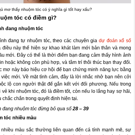
ủ mơ thấy nhuộm tóc có ý nghĩa gì tốt hay xấu?
uộm tóc có điềm gì?
nh đang nhuộm tóc
nh đang tự nhuộm tóc, theo các chuyên gia
d
ự đoán xổ số
ã
điều này thể hiện sự khao khát làm mới bản thân và mong
u mới. Đây có thể là thời điểm bạn đang cảm thấy hình ảnh
tin hoặc không còn phù hợp, và tâm trí thôi thúc bạn thay đổi.
ấc mơ này báo hiệu cơ hội để bạn chứng minh năng lực bằng
việc mới. Về mặt tình cảm, đây là lời nhắc nhở bạn nên cởi
ộc lộ con người thật để gắn kết với đối phương. Nếu trong
vẻ khi nhuộm tóc, đó là điềm tốt, còn nếu lo lắng hay sợ hãi,
 chắc chắn trong quyết định hiện tại.
h đang nhuộm tóc đừng bỏ qua số
28 – 39
 tóc nhiều màu
nhiều màu sắc thường liên quan đến cá tính mạnh mẽ, sự