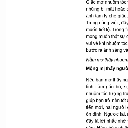
Giấc mơ nhuộm tóc v
những bí mật hoặc 
ánh tâm lý che giấu,
Trong công việc, đâ
muốn tiết lộ. Trong 
mong muốn thật sự c
vui vẻ khi nhuộm tó
bước ra ánh sáng và 
Nằm mơ thấy nhuộm 
Mộng mị thấy ngườ
Nếu bạn mơ thấy ngư
tình cảm gắn bó, 
nhuộm tóc tượng trư
giúp bạn trở nên tố
tiến mới, hai người
ổn định. Ngược lại,
đây là lời nhắc nhở
cảm. Hãy chú ý nhiều