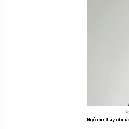
Ng
Ngủ mơ thấy nhuộ