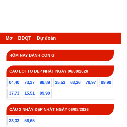
Mơ
BĐQT
Dự đoán
HÔM NAY ĐÁNH CON GÌ
CẦU LOTTO ĐẸP NHẤT NGÀY 06/08/2026
04,40
73,37
98,89
35,53
63,36
79,97
99,99
37,73
15,51
09,90
CẦU 2 NHÁY ĐẸP NHẤT NGÀY 06/08/2026
33,33
56,65