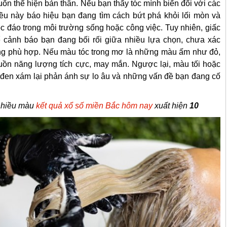
ốn thể hiện bản thân. Nếu bạn thấy tóc mình biến đổi với các
ều này báo hiệu bạn đang tìm cách bứt phá khỏi lối mòn và
c đáo trong môi trường sống hoặc công việc. Tuy nhiên, giấc
 cảnh báo bạn đang bối rối giữa nhiều lựa chọn, chưa xác
g phù hợp. Nếu màu tóc trong mơ là những màu ấm như đỏ,
uồn năng lượng tích cực, may mắn. Ngược lại, màu tối hoặc
đen xám lại phản ánh sự lo âu và những vấn đề bạn đang cố
nhiều màu
kết quả xổ số miền Bắc hôm nay
xuất hiện
10