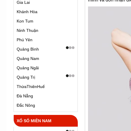
Gia Lai
Khánh Hòa
Kon Tum
Ninh Thuận
Phú Yên
Quảng Bình
Quảng Nam
Quảng Ngãi
Quảng Trị
ThừaThiênHuế
Đà Nẵng
Đắc Nông
XỔ SỐ MIỀN NAM