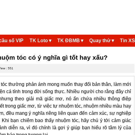
cầu số VIP
TK Loto
TK ĐBMB
Quay thử
Tin XS
uộm tóc có ý nghĩa gì tốt hay xấu?
View : 551
tóc thường phản ánh mong muốn thay đổi bản thân, làm mới
ện cá tính trong đời sống thực. Nhiều người cho rằng đây chỉ
nhưng theo giải mã giấc mơ, nó ẩn chứa nhiều thông điệp
tiết trong giấc mơ, từ việc tự nhuộm tóc, nhuộm nhiều màu hay
, đều mang ý nghĩa riêng liên quan đến cảm xúc, sự nghiệp
 Khi bạn chiêm bao thấy nhuộm tóc, hãy chú ý tới cảm giác
nh diễn ra, vì đó chính là gợi ý giúp bạn hiểu rõ tâm lý của
ềm báo trong tương lai.