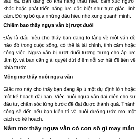
sâu xa. Bạn đang có khả năng thấu hiểu cảm xúc người
khác hoặc phát triển năng lực đặc biệt như trực giác, linh
cảm. Đừng bỏ qua những dấu hiệu nhỏ xung quanh mình.
Chiêm bao thấy ngựa vằn bị rượt đuổi
Đây là dấu hiệu cho thấy bạn đang lo lắng về một vấn đề
nào đó trong cuộc sống, có thể là tài chính, tình cảm hoặc
công việc. Ngựa vằn bị rượt đuổi tượng trưng cho áp lực
tâm lý, và bạn cần giải quyết dứt điểm nỗi sợ hãi để tiến về
phía trước.
Mộng mơ thấy nuôi ngựa vằn
Giấc mơ này cho thấy bạn đang ấp ủ một dự định lớn hoặc
một kế hoạch dài hạn. Việc nuôi ngựa vằn đại diện cho sự
đầu tư, chăm sóc từng bước để đạt được thành quả. Thành
công sẽ đến nếu bạn kiên trì và nuôi dưỡng ước mơ một
cách có kế hoạch.
Nằm mơ thấy ngựa vằn có con số gì may mắn