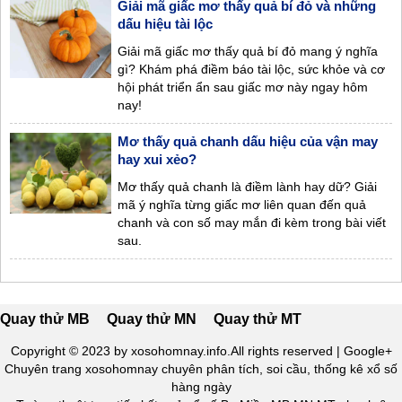
Giải mã giấc mơ thấy quả bí đỏ và những
dấu hiệu tài lộc
Giải mã giấc mơ thấy quả bí đỏ mang ý nghĩa
gì? Khám phá điềm báo tài lộc, sức khỏe và cơ
hội phát triển ẩn sau giấc mơ này ngay hôm
nay!
Mơ thấy quả chanh dấu hiệu của vận may
hay xui xẻo?
Mơ thấy quả chanh là điềm lành hay dữ? Giải
mã ý nghĩa từng giấc mơ liên quan đến quả
chanh và con số may mắn đi kèm trong bài viết
sau.
Quay thử MB
Quay thử MN
Quay thử MT
Copyright © 2023 by xosohomnay.info.All rights reserved | Google+
Chuyên trang
xosohomnay
chuyên phân tích, soi cầu, thống kê xổ số
hàng ngày