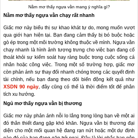
Nằm mơ thấy ngựa vằn mang ý nghĩa gì?
Nằm mơ thấy ngựa vằn chạy rất nhanh
Giấc mơ này biểu thị sự khao khát tự do, mong muốn vượt
qua giới hạn hiện tại. Bạn đang cảm thấy bị bó buộc hoặc
gò ép trong một môi trường không thuộc về mình. Ngựa vằn
chạy nhanh là hình ảnh tượng trưng cho việc bạn đang cố
thoát khỏi sự kiểm soát hay ràng buộc trong cuộc sống cá
nhân hoặc công việc. Trong một số trường hợp, giấc mơ
còn phản ánh sự thay đổi nhanh chóng trong các quyết định
tài chính, nếu bạn đang theo dõi biến động kết quả như
XSDN 90 ngày
, đây cũng có thể là thời điểm tốt để phân
tích xu hướng.
Ngủ mơ thấy ngựa vằn bị thương
Giấc mơ này phản ánh nỗi lo lắng trong lòng bạn về một ai
đó thân thiết đang gặp khó khăn. Ngựa vằn bị thương đại
diện cho một mối quan hệ đang rạn nứt hoặc một dự định
nào đó của bạn đang gặp trở ngại. Đây là lời nhắc bạn nên