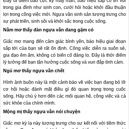
Đây là điềm báo cực kỳ may mắn, báo hiệu sắp có tin vui
trong gia đình như sinh con, cưới hỏi hoặc khởi đầu thuận
lợi trong công việc mới. Ngựa vằn sinh sản tượng trưng cho
sự phát triển, sinh sôi và khởi sắc trong cuộc sống.
Nằm mơ thấy đàn ngựa vằn đang gặm cỏ
Giấc mơ mang đến cảm giác bình yên, báo hiệu giai đoạn
sắp tới của bạn sẽ rất ổn định. Công việc diễn ra suôn sẻ,
gia đạo êm ấm, không có biến cố đáng lo. Đây là thời điểm
lý tưởng để bạn tận hưởng cuộc sống và vun đắp tình cảm.
Ngủ mơ thấy ngựa vằn chết
Hình ảnh buồn này là một cảnh báo về việc bạn đang bỏ lỡ
cơ hội hoặc đánh mất điều gì đó quan trọng trong cuộc
sống. Hãy chú ý hơn đến các mối quan hệ, công việc và cả
sức khỏe của chính mình.
Mộng mị thấy ngựa vằn nói chuyện
Giấc mơ kỳ lạ này tượng trưng cho sự kết nối với tiềm thức