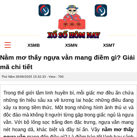
XSMB
XSMN
XSMT
Nằm mơ thấy ngựa vằn mang điềm gì? Giải
mã chi tiết
Thứ Năm 26/06/2025 15:32:33
- View : 700
Trong thế giới tâm linh huyền bí, mỗi giấc mơ đều ẩn chứa
những tín hiệu sâu xa về tương lai hoặc những điều đang
xảy ra trong tiềm thức. Một trong những hình ảnh thú vị và
độc đáo mà không ít người từng gặp trong giấc ngủ là ngựa
vằn. Với bộ lông sọc trắng đen đặc trưng, ngựa vằn mang
nét hoang dã, khác biệt và đầy bí ẩn. Vậy
nằm mơ thấy
ngựa vằn
mang đến điều gì? Là điềm báo tốt lành hay cảnh