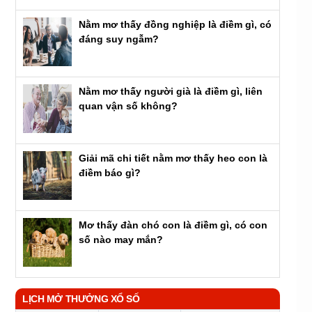
Nằm mơ thấy đồng nghiệp là điềm gì, có
đáng suy ngẫm?
Nằm mơ thấy người già là điềm gì, liên
quan vận số không?
Giải mã chi tiết nằm mơ thấy heo con là
điềm báo gì?
Mơ thấy đàn chó con là điềm gì, có con
số nào may mắn?
LỊCH MỞ THƯỞNG XỔ SỐ