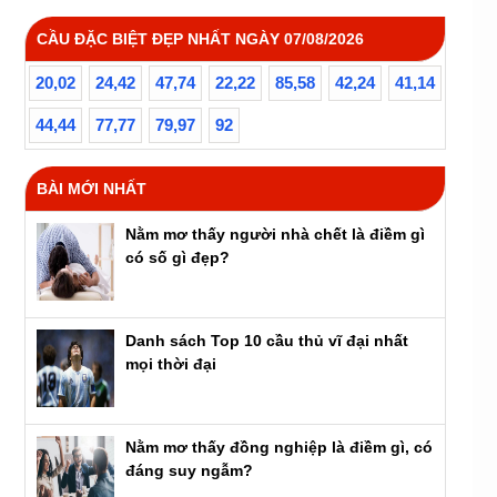
CẦU ĐẶC BIỆT ĐẸP NHẤT NGÀY 07/08/2026
20,02
24,42
47,74
22,22
85,58
42,24
41,14
44,44
77,77
79,97
92
BÀI MỚI NHẤT
Nằm mơ thấy người nhà chết là điềm gì
có số gì đẹp?
Danh sách Top 10 cầu thủ vĩ đại nhất
mọi thời đại
Nằm mơ thấy đồng nghiệp là điềm gì, có
đáng suy ngẫm?