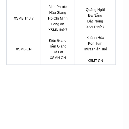
Bình Phước
Quảng Ngãi
Hậu Giang
Đà Nẵng
XSMB Thứ 7
Hồ Chí Minh
Đắc Nông
Long An
XSMT thứ 7
XSMN thứ 7
Khánh Hòa
Kiên Giang
Kon Tum
Tiền Giang
XSMB CN
ThừaThiênHuế
Đà Lạt
XSMN CN
XSMT CN