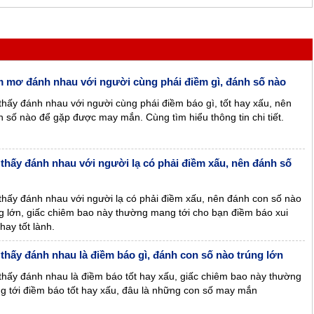
 mơ đánh nhau với người cùng phái điềm gì, đánh số nào
hấy đánh nhau với người cùng phái điềm báo gì, tốt hay xấu, nên
 số nào để gặp được may mắn. Cùng tìm hiểu thông tin chi tiết.
thấy đánh nhau với người lạ có phải điềm xấu, nên đánh số
hấy đánh nhau với người lạ có phải điềm xấu, nên đánh con số nào
g lớn, giấc chiêm bao này thường mang tới cho bạn điềm báo xui
hay tốt lành.
thấy đánh nhau là điềm báo gì, đánh con số nào trúng lớn
hấy đánh nhau là điềm báo tốt hay xấu, giấc chiêm bao này thường
g tới điềm báo tốt hay xấu, đâu là những con số may mắn