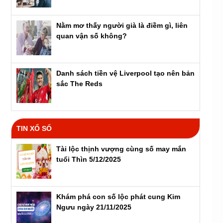
Nằm mơ thấy người già là điềm gì, liên
quan vận số không?
Danh sách tiền vệ Liverpool tạo nên bản
sắc The Reds
TIN XỔ SỐ
Tài lộc thịnh vượng cùng số may mắn
tuổi Thìn 5/12/2025
Khám phá con số lộc phát cung Kim
Ngưu ngày 21/11/2025