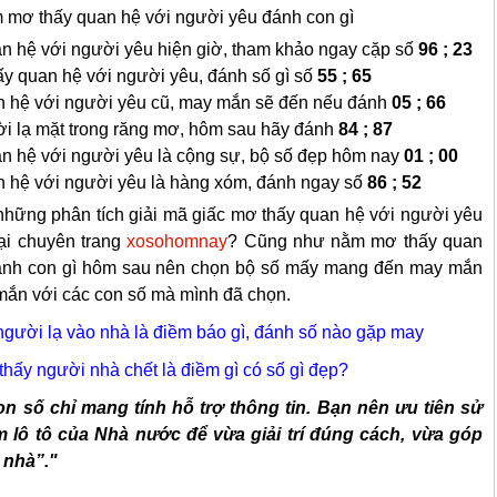
 mơ thấy quan hệ với người yêu đánh con gì
 hệ với người yêu hiện giờ, tham khảo ngay cặp số
96 ; 23
ấy quan hệ với người yêu, đánh số gì số
55 ; 65
 hệ với người yêu cũ, may mắn sẽ đến nếu đánh
05 ; 66
i lạ mặt trong răng mơ, hôm sau hãy đánh
84 ; 87
 hệ với người yêu là cộng sự, bộ số đẹp hôm nay
01 ; 00
 hệ với người yêu là hàng xóm, đánh ngay số
86 ; 52
 những phân tích giải mã giấc mơ thấy quan hệ với người yêu
tại chuyên trang
xosohomnay
? Cũng như nằm mơ thấy quan
ánh con gì hôm sau nên chọn bộ số mấy mang đến may mắn
ắn với các con số mà mình đã chọn.
người lạ vào nhà là điềm báo gì, đánh số nào gặp may
hấy người nhà chết là điềm gì có số gì đẹp?
n số chỉ mang tính hỗ trợ thông tin. Bạn nên ưu tiên sử
 lô tô của Nhà nước để vừa giải trí đúng cách, vừa góp
 nhà”."