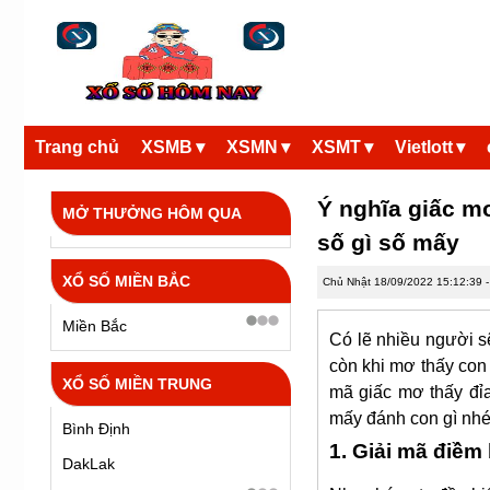
Trang chủ
XSMB
XSMN
XSMT
Vietlott
Ý nghĩa giấc m
MỞ THƯỞNG HÔM QUA
số gì số mấy
XỔ SỐ MIỀN BẮC
Chủ Nhật 18/09/2022 15:12:39
Miền Bắc
Có lẽ nhiều người s
còn khi mơ thấy con
XỔ SỐ MIỀN TRUNG
mã giấc mơ thấy đỉ
mấy đánh con gì nhé
Bình Định
1. Giải mã điềm
DakLak