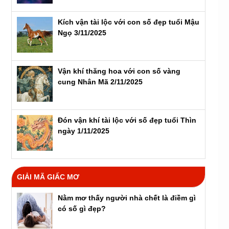
Kích vận tài lộc với con số đẹp tuổi Mậu
Ngọ 3/11/2025
Vận khí thăng hoa với con số vàng
cung Nhân Mã 2/11/2025
Đón vận khí tài lộc với số đẹp tuổi Thìn
ngày 1/11/2025
GIẢI MÃ GIẤC MƠ
Nằm mơ thấy người nhà chết là điềm gì
có số gì đẹp?