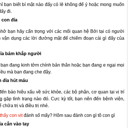
ỉ bạn biết bí mật nào đấy có lẽ không để ý hoặc mong muốn
ấy đi.
 con đỉa
ở bạn hãy cẩn trọng với các mối quan hệ Bởi tại có người
vận dụng các lời đường mật để chiếm đoạn cái gì đấy của
ỉa bám khắp người
bạn đang kinh tởm chính bản thân hoặc bạn đang e ngại mọi
điều mà bạn đang che đậy.
 đỉa hút máu
 báo hiệu xấu về sức khỏe, các bộ phận, cơ quan tại vị trí
 gặp tình trạng nào đó. Cực kỳ tốt, bạn nên đến bệnh viện,
chữa trị và điều trị nhé.
hấy con vịt
đánh số mấy? Hôm sau đánh con gì tô con gì
a cắn vào tay