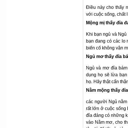
Điều này cho thấy 
với cuộc sống, chất 
Mộng mị thấy đỉa đ
Khi bạn ngủ và Ngủ 
bạn đang có các lo 
biến cố không vận 
Ngủ mơ thấy đỉa b
Ngủ và mơ đỉa bám v
dụng họ sẽ lừa bạn 
họ. Hãy thật cẩn th
Nằm mộng thấy đỉa
các người Ngủ nằm 
rất lớn ở cuộc sống
đỉa đáng có những k
vào Nằm mơ, cho th