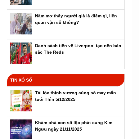
Nằm mơ thấy người già là điềm gì, liên
quan vận số không?
Danh sách tiền vệ Liverpool tạo nên bản
sắc The Reds
TIN XỔ SỐ
Tài lộc thịnh vượng cùng số may mắn
tuổi Thìn 5/12/2025
Khám phá con số lộc phát cung Kim
Ngưu ngày 21/11/2025