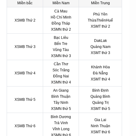
Miền bắc
Miền Nam
Miền Trung
Cà Mau
Phú Yên
Hồ Chí Minh
XSMB Thứ 2
ThừaThiênHuế
Đồng Tháp
XSMT thứ 2
XSMN thứ 2
Bạc Liêu
DakLak
Bến Tre
XSMB Thứ 3
Quảng Nam
Vũng Tàu
XSMT thứ 3
XSMN thứ 3
Cần Thơ
Khánh Hòa
Sóc Trăng
XSMB Thứ 4
Đà Nẵng
Đồng Nai
XSMT thứ 4
XSMN thứ 4
An Giang
Bình Định
Bình Thuận
Quảng Bình
XSMB Thứ 5
Tây Ninh
Quảng Trị
XSMN thứ 5
XSMT thứ 5
Bình Dương
Gia Lai
Trà Vinh
XSMB Thứ 6
Ninh Thuận
Vĩnh Long
XSMT thứ 6
XSMN thứ 6