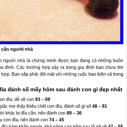
 cắn người nhà
o người nhà là chứng minh được bạn đang có những buồn
gia đình. Các trường hợp xảy ra trong gia đình bạn chưa tìm
 hợp. Bạn sắp phải đối mặt với những cuộc bao biện vã trong
đỉa đánh số mấy hôm sau đánh con gì đẹp nhất
n đỉa, dễ về con
93 – 09
iấc mơ thấy thiêu chết con đỉa, đánh số gì số
48 – 81
i khác bị đỉa cắn, nên đánh con
89 – 36
u con đỉa, nên đánh con
74 – 45
đỉa bám khắp người, khả năng cao hôm sau lô sẽ về
47 – 55