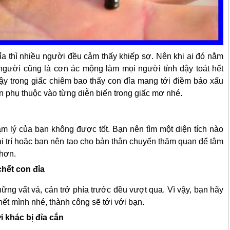
đỉa thì nhiều người đều cảm thấy khiếp sợ. Nên khi ai đó nằm
người cũng là cơn ác mộng làm mọi người tỉnh dậy toát hết
Vậy trong giấc chiêm bao thấy con đỉa mang tới điềm báo xấu
n phụ thuộc vào từng diễn biến trong giấc mơ nhé.
 lý của bạn không được tốt. Bạn nên tìm một diện tích nào
ải trí hoặc bạn nên tạo cho bản thân chuyến thăm quan để tâm
hơn.
hết con đỉa
ng vất vả, cản trở phía trước đều vượt qua. Vì vậy, bạn hãy
ết mình nhé, thành công sẽ tới với bạn.
 khác bị đỉa cắn