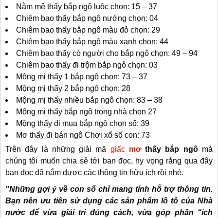
Nằm mê thấy bắp ngô luộc chọn: 15 – 37
Chiêm bao thấy bắp ngô nướng chọn: 04
Chiêm bao thấy bắp ngô màu đỏ chọn: 29
Chiêm bao thấy bắp ngô màu xanh chọn: 44
Chiêm bao thấy có người cho bắp ngô chọn: 49 – 94
Chiêm bao thấy đi trộm bắp ngô chọn: 03
Mộng mị thấy 1 bắp ngô chọn: 73 – 37
Mộng mị thấy 2 bắp ngô chọn: 28
Mộng mị thấy nhiều bắp ngô chọn: 83 – 38
Mộng mị thấy bắp ngô trong nhà chọn 27
Mộng thấy đi mua bắp ngô chọn số: 39
Mơ thấy đi bán ngô Chơi xổ số con: 73
Trên đây là những giải mã
giấc
mơ
thấy bắp ngô
mà
chúng tôi muốn chia sẻ tới bạn đọc, hy vọng rằng qua đây
bạn đọc đã nắm được các thông tin hữu ích rồi nhé.
"Những gợi ý về con số chỉ mang tính hỗ trợ thông tin.
Bạn nên ưu tiên sử dụng các sản phẩm lô tô của Nhà
nước để vừa giải trí đúng cách, vừa góp phần “ích