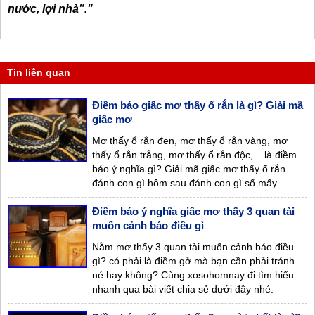
nước, lợi nhà”."
Tin liên quan
Điềm báo giấc mơ thấy ổ rắn là gì? Giải mã
giấc mơ
Mơ thấy ổ rắn đen, mơ thấy ổ rắn vàng, mơ
thấy ổ rắn trắng, mơ thấy ổ rắn độc,....là điềm
báo ý nghĩa gì? Giải mã giấc mơ thấy ổ rắn
đánh con gì hôm sau đánh con gì số mấy
Điềm báo ý nghĩa giấc mơ thấy 3 quan tài
muốn cảnh báo điều gì
Nằm mơ thấy 3 quan tài muốn cảnh báo điều
gì? có phải là điềm gở mà bạn cần phải tránh
né hay không? Cùng xosohomnay đi tìm hiểu
nhanh qua bài viết chia sẻ dưới đây nhé.