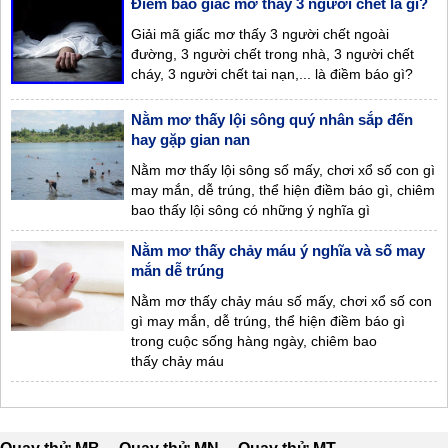
Điềm báo giấc mơ thấy 3 người chết là gì?
Giải mã giấc mơ thấy 3 người chết ngoài
đường, 3 người chết trong nhà, 3 người chết
cháy, 3 người chết tai nạn,... là điềm báo gì?
Nằm mơ thấy lội sông quý nhân sắp đến
hay gặp gian nan
Nằm mơ thấy lội sông số mấy, chơi xổ số con gì
may mắn, dễ trúng, thể hiện điềm báo gì, chiêm
bao thấy lội sông có những ý nghĩa gì
Nằm mơ thấy chảy máu ý nghĩa và số may
mắn dễ trúng
Nằm mơ thấy chảy máu số mấy, chơi xổ số con
gì may mắn, dễ trúng, thể hiện điềm báo gì
trong cuộc sống hàng ngày, chiêm bao
thấy chảy máu