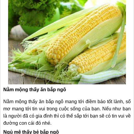
Nằm mộng thấy ăn bắp ngô
Nằm mộng thấy ăn bắp ngô mang tới điềm báo tốt lành, sổ
mơ mang tới tin vui trong cuộc sống của bạn. Nếu như bạn
là người đã có gia đình thì có thể sắp tới bạn sẽ có tin vui về
đường con cái đó nhé.
Ngủ mê thấy bẻ bắp ngô