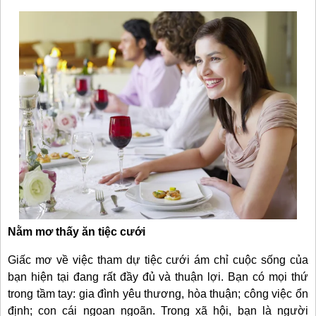
Nằm mơ thấy ăn tiệc cưới
Giấc mơ về việc tham dự tiệc cưới ám chỉ cuộc sống của
bạn hiện tại đang rất đầy đủ và thuận lợi. Bạn có mọi thứ
trong tầm tay: gia đình yêu thương, hòa thuận; công việc ổn
định; con cái ngoan ngoãn. Trong xã hội, bạn là người