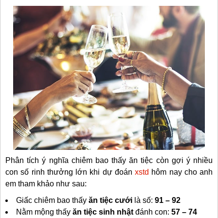
Phân tích ý nghĩa chiêm bao thấy ăn tiệc còn gợi ý nhiều
con số rinh thưởng lớn khi dự đoán
xstd
hôm nay cho anh
em tham khảo như sau:
Giấc chiêm bao thấy
ăn tiệc cưới
là số:
91 – 92
Nằm mộng thấy
ăn tiệc sinh nhật
đánh con:
57 – 74