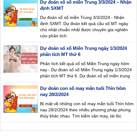
Dự đoán xổ số miền Trung 3/3/2024 – Nhận
định SXMT
Dự đoán xổ số miền Trung 3/3/2024 - Nhận
định SXMT. Dự đoán kết quả cầu số MT ngày
chủ nhật chuẩn nhất được chuyên gia nghiên
cứu phân tích
Dự đoán sổ xố Miền Trung ngày 1/3/2024
phân tích MT thứ 6
Phân tích kết quả xổ số Miền Trung ngày hôm
nay - Dự đoán sổ xố Miền Trung ngày 1/3/2024
phân tích MT thứ 6. Dự đoán xổ số miền trung
Dự đoán con số may mắn tuổi Thìn hôm
nay 28/2/2024
Bí mật về những con số may mắn tuổi Thìn hôm
nay 28/2/2024 theo nhiều phương pháp phong
thủy khác nhau. Tìm kiếm vận may, tài lộc