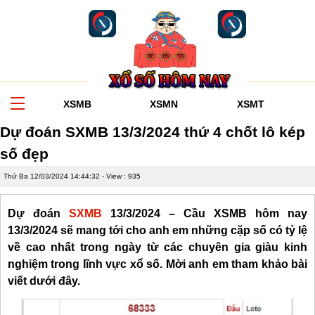
XSMB
XSMN
XSMT
Dự đoán SXMB 13/3/2024 thứ 4 chốt lô kép
số đẹp
Thứ Ba 12/03/2024 14:44:32
- View : 935
Dự đoán
SXMB
13/3/2024 – Cầu XSMB hôm nay
13/3/2024 sẽ mang tới cho anh em những cặp số có tỷ lệ
về cao nhất trong ngày từ các chuyên gia giàu kinh
nghiệm trong lĩnh vực xổ số. Mời anh em tham khảo bài
viết dưới đây.