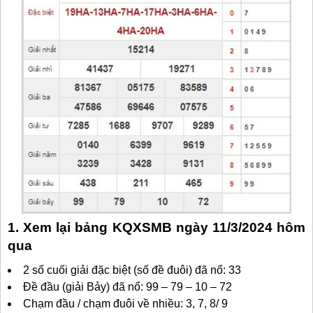
1. Xem lại bảng KQXSMB ngày 11/3/2024 hôm
qua
2 số cuối giải đặc biệt (số đề đuôi) đã nổ: 33
Đề đầu (giải Bảy) đã nổ: 99 – 79 – 10 – 72
Chạm đầu / chạm đuôi về nhiều: 3, 7, 8/ 9