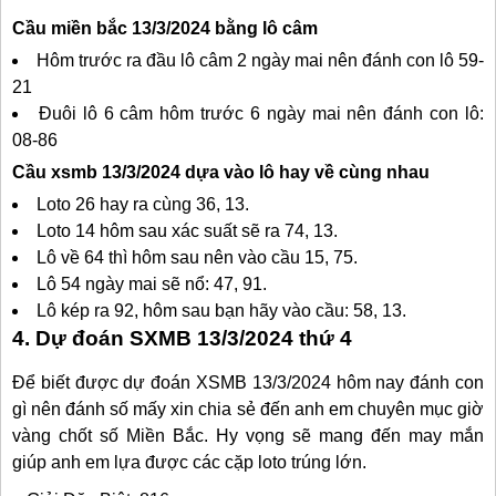
Cầu miền bắc 13/3/2024 bằng lô câm
Hôm trước ra đầu lô câm 2 ngày mai nên đánh con lô 59-
21
Đuôi lô 6 câm hôm trước 6 ngày mai nên đánh con lô:
08-86
Cầu xsmb 13/3/2024 dựa vào lô hay về cùng nhau
Loto 26 hay ra cùng 36, 13.
Loto 14 hôm sau xác suất sẽ ra 74, 13.
Lô về 64 thì hôm sau nên vào cầu 15, 75.
Lô 54 ngày mai sẽ nổ: 47, 91.
Lô kép ra 92, hôm sau bạn hãy vào cầu: 58, 13.
4. Dự đoán SXMB 13/3/2024 thứ 4
Để biết được dự đoán XSMB 13/3/2024 hôm nay đánh con
gì nên đánh số mấy xin chia sẻ đến anh em chuyên mục giờ
vàng chốt số Miền Bắc. Hy vọng sẽ mang đến may mắn
giúp anh em lựa được các cặp loto trúng lớn.